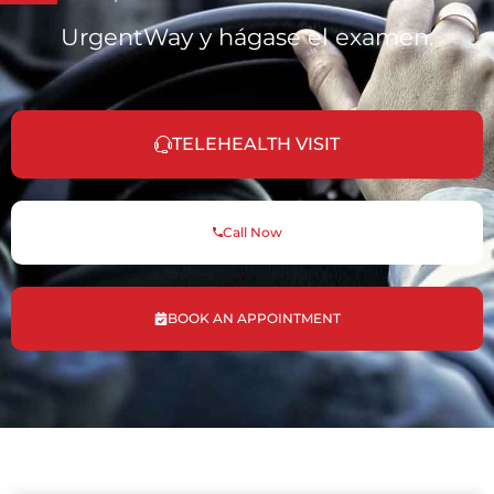
UrgentWay y hágase el examen.
TELEHEALTH VISIT
Call Now
BOOK AN APPOINTMENT