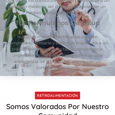
Que todos los conductores deben someterse a un
examen médico y ser declarados aptos por un
médico licenciado en ejercicio.
Tus Formularios De Salud
Nuestros médicos certificados pueden
completarlo, firmarlo y sellarlo el mismo día a un
precio razonable que no tiene competencia.
UrgentWay quiere que forme parte de una
experiencia de conducción segura con un
comienzo saludable.
RETROALIMENTACIÓN
Somos Valorados Por Nuestro