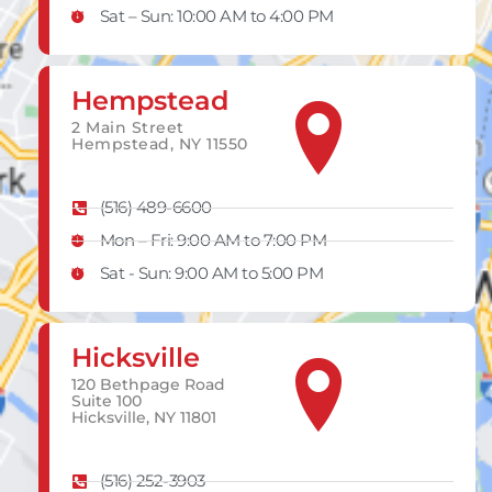
Sat – Sun: 10:00 AM to 4:00 PM
Hempstead
2 Main Street
Hempstead, NY 11550
(516) 489-6600
Mon – Fri: 9:00 AM to 7:00 PM
Sat - Sun: 9:00 AM to 5:00 PM
Hicksville
120 Bethpage Road
Suite 100
Hicksville, NY 11801
(516) 252-3903