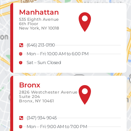
Manhattan
535 Eighth Avenue
6th Floor
New York, NY 10018
(646) 213-0190
Mon – Fri: 10:00 AM to 6:00 PM
Sat – Sun: Closed
Bronx
2826 Westchester Avenue
Suite 204
Bronx, NY 10461
(347) 934-9045
Mon – Fri: 9:00 AM to 7:00 PM