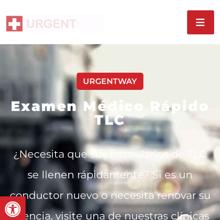
URGENTWAY
Examen Médico Rápido
TLC
¿Necesita que sus formularios de TLC
se llenen rápidamente? Si es un
conductor nuevo o necesita renovar su
Open toolbar
licencia, visite una de nuestras clínicas